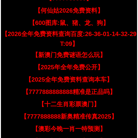
【何仙姑2026免费资料】
【600图库:鼠、猪、龙、狗】
【2026全年免费资料查询百度:26-36-01-14-32-29
T:09】
【新澳门免费谜语怎么玩】
【2025年全年免费公开】
【2025全年免费资料查询本车】
【7777888888888精准是正品吗】
【十二生肖彩票澳门】
【7777888888新奥精准传真2025】
【澳彩今晚一肖一特预测】