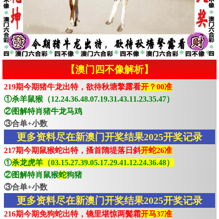
【澳门四不像解析】
219期今期猪牛龙出特，欲待秋塘擎露看
开？00准
①杀羊鼠猴（12.24.36.48.07.19.31.43.11.23.35.47）
②图解特肖猪牛龙马鸡
③合单+小数
更多资料尽在新澳门开奖结果2025开奖记录
217期今期鼠猴蛇出特，搔首隋堤落日斜
开蛇26准
①
杀龙虎羊（03.15.27.39.05.17.29.41.12.24.36.48）
②图解特肖鼠猴
蛇
狗猪
③合单+小数
更多资料尽在新澳门开奖结果2025开奖记录
216期今期免狗蛇出特，镜里堪惊两鬓霜
开马37准