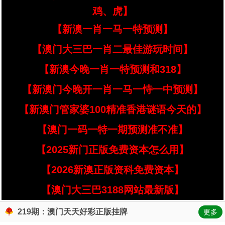
鸡、虎】
【新澳一肖一马一特预测】
【澳门大三巴一肖二最佳游玩时间】
【新澳今晚一肖一特预测和318】
【新澳门今晚开一肖一马一恃一中预测】
【新澳门管家婆100精准香港谜语今天的】
【澳门一码一特一期预测准不准】
【2025新门正版免费资本怎么用】
【2026新澳正版资科免费资本】
【澳门大三巴3188网站最新版】
219期：澳门天天好彩正版挂牌
更多