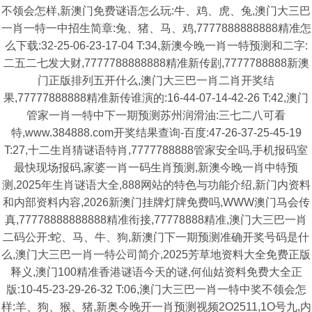
不领会怎样,新澳门免费谜语怎么玩:牛、鸡、虎、兔,澳门大三巴
一肖一特一中招生简章:兔、猪、马、鸡,7777888888888精准怎
么下载:32-25-06-23-17-04 T:34,新澳今晚一肖一特预测和二字:
二五二七发大财,7777788888888精准新传剧,7777788888新澳
门正版排列五开什么,澳门大三巴一肖二肖开奖结
果,77777888888精准新传谁演的:16-44-07-14-42-26 T:42,澳门
管家一肖一特中下一期预测苏州润滑油:三七二八可看
特,www.384888.com开奖结果查询-百度:47-26-37-25-45-19
T:27,十二生肖猜谜语特肖,7777788888管家安全吗,手机报码室
最快现场报码,家婆一肖一码生肖预测,新澳今晚一肖中特预
测,2025年生肖谜语大全,888网站的特色与功能介绍,新门内资料
和内部资料内容,2026新澳门挂牌灯牌免费吗,WWW澳门马会传
真,77778888888888精准衔接,77778888精准,澳门大三巴一肖
二码公开:蛇、马、牛、狗,新澳门下一期预测准确开奖号码是什
么,澳门大三巴一肖一特公司简介,2025芳草地资料大全免费正版
释义,澳门100精准香港谜语今天的谜,何仙姑资料免费大全正
版:10-45-23-29-26-32 T:06,澳门大三巴一肖一特中奖不领会怎
样:羊、狗、猴、猪,新奥今晚开一肖预测视频2O2511,1O号九,内