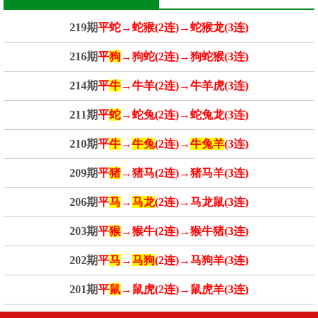
219期
平蛇→蛇猴(2连)→蛇猴龙(3连)
216期
平
狗
→狗蛇(2连)→狗蛇猴(3连)
214期
平
牛
→牛羊(2连)→牛羊虎(3连)
211期
平
蛇
→蛇兔(2连)→蛇兔龙(3连)
210期
平
牛
→
牛兔
(2连)→
牛兔羊
(3连)
209期
平
猪
→猪马(2连)→猪马羊(3连)
206期
平
马
→
马龙
(2连)→马龙鼠(3连)
203期
平
猴
→猴牛(2连)→猴牛猪(3连)
202期
平
马
→
马狗
(2连)→马狗羊(3连)
201期
平
鼠
→鼠虎(2连)→鼠虎羊(3连)