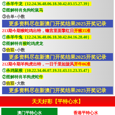
①
杀羊牛龙（12.24.36.48.06.18.30.42.03.15.27.39）
②图解特肖免狗蛇鼠
马
③合单+小数
更多资料尽在新澳门开奖结果2025开奖记录
213期今期猴蛇鸡出特，蟾宫里面擎红日
开猴35准
①
杀羊牛兔（12.24.36.48.06.18.30.42.04.16.28.40）
②图解特肖
猴
蛇鸡虎龙
③
合双
+小数
更多资料尽在新澳门开奖结果2025开奖记录
212期今期羊狗虎出特，一日千里如旋风
开牛06准
①
杀鸡鼠猴（10.22.34.46.07.19.31.43.11.23.35.47）
②图解特肖羊狗虎蛇
牛
③
合双
+大数
更多资料尽在新澳门开奖结果2025开奖记录
天天好彩【平特心水】
澳门平特心水
香港平特心水