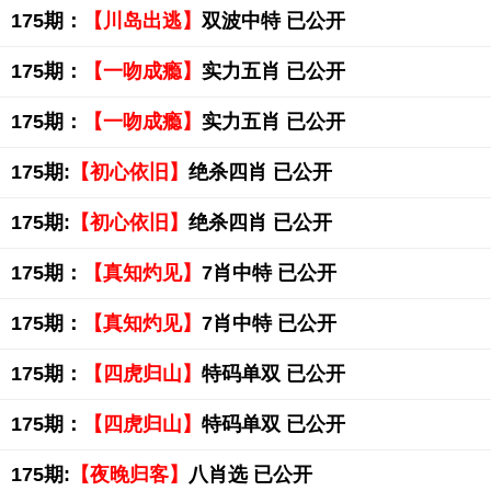
175期：
【川岛出逃】
双波中特 已公开
175期：
【一吻成瘾】
实力五肖 已公开
175期：
【一吻成瘾】
实力五肖 已公开
175期:
【初心依旧】
绝杀四肖 已公开
175期:
【初心依旧】
绝杀四肖 已公开
175期：
【真知灼见】
7肖中特 已公开
175期：
【真知灼见】
7肖中特 已公开
175期：
【四虎归山】
特码单双 已公开
175期：
【四虎归山】
特码单双 已公开
175期:
【夜晚归客】
八肖选 已公开