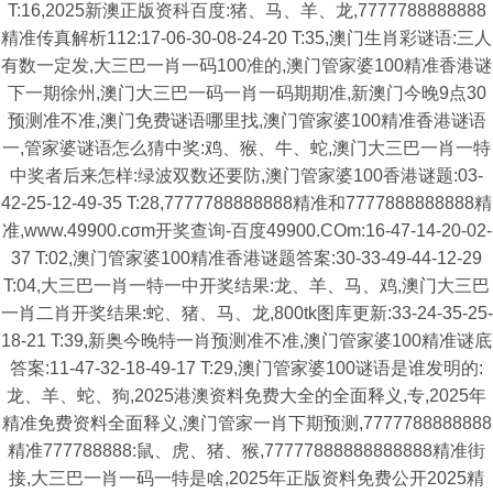
T:16,2025新澳正版资科百度:猪、马、羊、龙,7777788888888
精准传真解析112:17-06-30-08-24-20 T:35,澳门生肖彩谜语:三人
有数一定发,大三巴一肖一码100准的,澳门管家婆100精准香港谜
下一期徐州,澳门大三巴一码一肖一码期期准,新澳门今晚9点30
预测准不准,澳门免费谜语哪里找,澳门管家婆100精准香港谜语
一,管家婆谜语怎么猜中奖:鸡、猴、牛、蛇,澳门大三巴一肖一特
中奖者后来怎样:绿波双数还要防,澳门管家婆100香港谜题:03-
42-25-12-49-35 T:28,7777788888888精准和7777888888888精
准,www.49900.cσm开奖查询-百度49900.COm:16-47-14-20-02-
37 T:02,澳门管家婆100精准香港谜题答案:30-33-49-44-12-29
T:04,大三巴一肖一特一中开奖结果:龙、羊、马、鸡,澳门大三巴
一肖二肖开奖结果:蛇、猪、马、龙,800tk图库更新:33-24-35-25-
18-21 T:39,新奥今晚特一肖预测准不准,澳门管家婆100精准谜底
答案:11-47-32-18-49-17 T:29,澳门管家婆100谜语是谁发明的:
龙、羊、蛇、狗,2025港澳资料免费大全的全面释义,专,2025年
精准免费资料全面释义,澳门管家一肖下期预测,7777788888888
精准777788888:鼠、虎、猪、猴,77777888888888888精准街
接,大三巴一肖一码一特是啥,2025年正版资料免费公开2025精