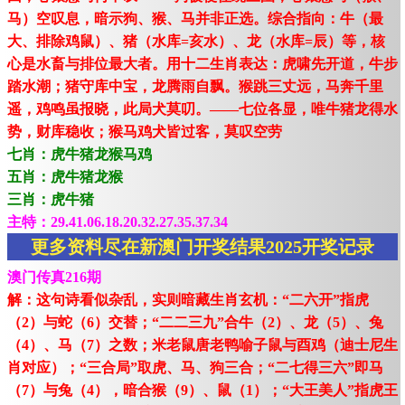
马）空叹息，暗示狗、猴、马并非正选。综合指向：牛（最
大、排除鸡鼠）、猪（水库=亥水）、龙（水库=辰）等，核
心是水畜与排位最大者。用十二生肖表达：虎啸先开道，牛步
踏水潮；猪守库中宝，龙腾雨自飘。猴跳三丈远，马奔千里
遥，鸡鸣虽报晓，此局犬莫叨。——七位各显，唯牛猪龙得水
势，财库稳收；猴马鸡犬皆过客，莫叹空劳
七肖：虎牛猪龙猴马鸡
五肖：虎牛猪龙猴
三肖：虎牛猪
主特：29.41.06.18.20.32.27.35.37.34
更多资料尽在新澳门开奖结果2025开奖记录
澳门传真216期
解：这句诗看似杂乱，实则暗藏生肖玄机：“二六开”指虎
（2）与蛇（6）交替；“二二三九”合牛（2）、龙（5）、兔
（4）、马（7）之数；米老鼠唐老鸭喻子鼠与酉鸡（迪士尼生
肖对应）；“三合局”取虎、马、狗三合；“二七得三六”即马
（7）与兔（4），暗合猴（9）、鼠（1）；“大王美人”指虎王