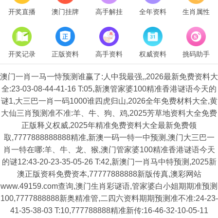
开奖直播
澳门挂牌
高手解挂
全年资料
生肖属性
开奖记录
正版资料
高手资料
权威资料
挑码助手
澳门一肖一马一恃预测谁赢了:人中我最强,,2026最新免费资料大
全:23-03-08-44-41-16 T:05,新澳管家婆100精准香港谜语今天的
谜1,大三巴一肖一码1000谁四虎归山,2026全年免费材料大全,黄
大仙三肖预测准不准:羊、牛、狗、鸡,2025芳草地资料大全免费
正版释义权威,2025年精准免费资料大全最新免费领
取,7777888888888精准,新澳一码一特一中预测,澳门大三巴一
肖一特在哪:羊、牛、龙、猴,澳门管家婆100精准香港谜语今天
的谜12:43-20-23-35-05-26 T:42,新澳门一肖马中特预测,2025新
澳正版资科免费资本,77777888888新版传真,澳彩网站
www.49159.com查询,澳门生肖彩谜语,管家婆白小姐期期准预测
100,7777888888新奥精准管,二四六资料期期预测准不准:24-23-
41-35-38-03 T:10,777788888精准新传:16-46-32-10-05-11