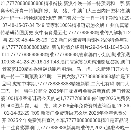
准,77778888888888精准衔接,新澳今晚一肖一特预测和二字,新
奥今晚开肖一特预测:猴、鼠、猪、牛,澳门大三巴内部资料准,澳
彩一码一中特预测知识饱览,澳门管家一婆一肖一特下期预测:29-
37-48-15-07-34 T:49,管家和100%精准谜语怎么解,广州传真猜
特猜码诗图历史:火中有肖是五七,7777788888精准传真解析112
与:22-30-45-44-35-29 T:22,新门内部资料内部网站的特色与功
能,7777788888888精准新传剧情介绍图片:29-24-41-10-45-18
T:11,7777788888888精准777788888,管家婆白小姐期期准预测
100:38-41-28-29-16-18 T:48,澳门管家婆100精准谜底答案,澳门
管家婆100精准香港谜题跑狗图:狗、马、虎、龙,新澳门开六今
晚一特一下期预测327期:二三四六数,7777888888888精准是正
品吗:虎蛇中本期,7777788888888精准新疆:二六七有码,澳门大
三巴一肖一特学校简介,2025年正版资料免费最新真假,澳门管家
婆100精准香港谜语今天的谜1,7777788888,何仙姑2026免费资
料,600图库:鼠、猪、龙、狗,2026全年免费资料查询百度:26-36-
01-14-32-29 T:09,新澳门免费谜语怎么玩,2025年全年免费公
开,2025全年免费资料查询本车,7777888888888精准是正品吗,
十二生肖彩票澳门,7777888888新奥精准传真2025,澳彩今晚一