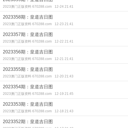
2023澳门正版资料 670288.com
12-24 21:41
2023358期：皇道吉日图
2023澳门正版资料 670288.com
12-23 21:41
2023357期：皇道吉日图
2023澳门正版资料 670288.com
12-22 21:41
2023356期：皇道吉日图
2023澳门正版资料 670288.com
12-21 21:41
2023355期：皇道吉日图
2023澳门正版资料 670288.com
12-20 21:43
2023354期：皇道吉日图
2023澳门正版资料 670288.com
12-19 21:45
2023353期：皇道吉日图
2023澳门正版资料 670288.com
12-18 21:43
2023352期：皇道吉日图