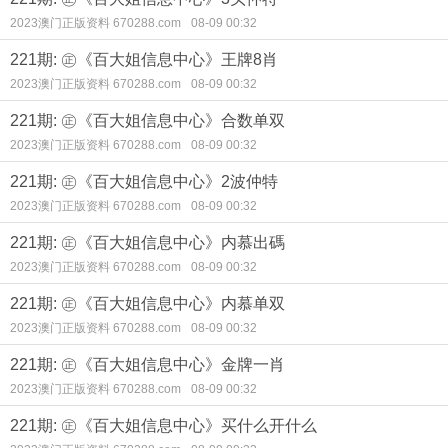
2023澳门正版资料 670288.com
08-09 00:32
221期: ㊣《百大姐信息中心》王牌8肖
2023澳门正版资料 670288.com
08-09 00:32
221期: ㊣《百大姐信息中心》合数单双
2023澳门正版资料 670288.com
08-09 00:32
221期: ㊣《百大姐信息中心》2波仲特
2023澳门正版资料 670288.com
08-09 00:32
221期: ㊣《百大姐信息中心》内慕出碼
2023澳门正版资料 670288.com
08-09 00:32
221期: ㊣《百大姐信息中心》内慕单双
2023澳门正版资料 670288.com
08-09 00:32
221期: ㊣《百大姐信息中心》金牌一肖
2023澳门正版资料 670288.com
08-09 00:32
221期: ㊣《百大姐信息中心》买什么开什么