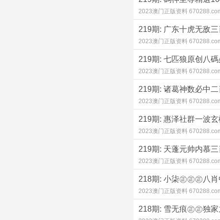
2023澳门正版资料 670288.co
219期: 广东十虎无敌
2023澳门正版资料 670288.co
219期: 七匹狼原创八
2023澳门正版资料 670288.co
219期: 诸葛神数必中
2023澳门正版资料 670288.co
219期: 惠泽社群一波
2023澳门正版资料 670288.co
219期: 天蓬元帅内慕
2023澳门正版资料 670288.co
218期: 小柒㊣㊣㊣八
2023澳门正版资料 670288.co
218期: 雪无痕㊣㊣独