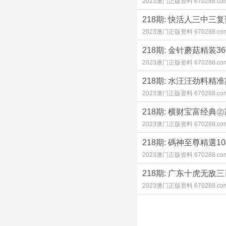
2023澳门正版资料 670288.co
218期: 快活人三中三
2023澳门正版资料 670288.co
218期: 金针蘑菇精装3
2023澳门正版资料 670288.co
218期: 水汪汪劲料精
2023澳门正版资料 670288.co
218期: 横财宝富经典
2023澳门正版资料 670288.co
218期: 碼神至尊精選1
2023澳门正版资料 670288.co
218期: 广东十虎无敌
2023澳门正版资料 670288.co