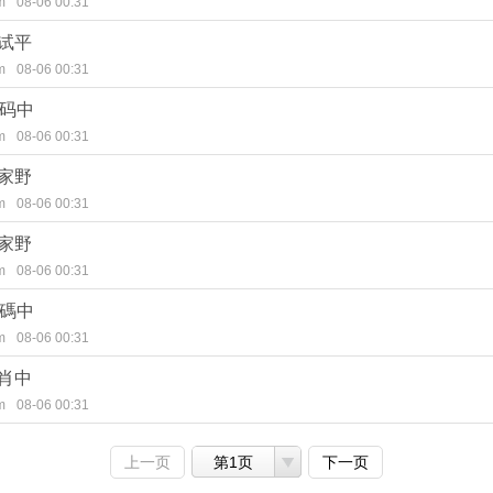
m
08-06 00:31
复试平
m
08-06 00:31
6码中
m
08-06 00:31
准家野
m
08-06 00:31
㊣家野
m
08-06 00:31
0碼中
m
08-06 00:31
三肖中
m
08-06 00:31
上一页
第1页
下一页