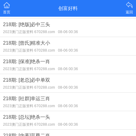
创富好料
首页
返回
218期: [绝版]必中三头
2023澳门正版资料 670288.com
08-06 00:36
218期: [曾氏]精准大小
2023澳门正版资料 670288.com
08-06 00:36
218期: [保准]绝杀一肖
2023澳门正版资料 670288.com
08-06 00:36
218期: [老总]必中单双
2023澳门正版资料 670288.com
08-06 00:36
218期: [社群]幸运三肖
2023澳门正版资料 670288.com
08-06 00:36
218期: [总坛]绝杀一头
2023澳门正版资料 670288.com
08-06 00:36
218期: [内幕]至尊二肖