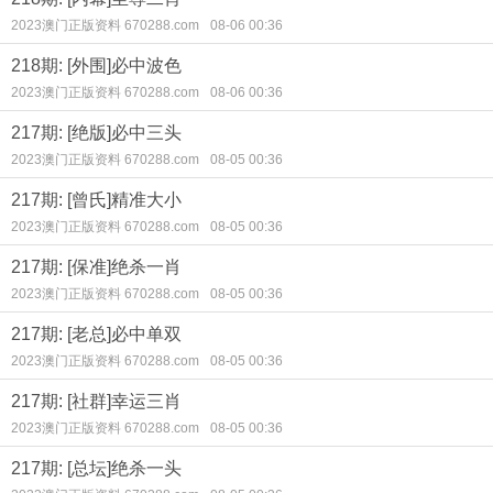
2023澳门正版资料 670288.com
08-06 00:36
218期: [外围]必中波色
2023澳门正版资料 670288.com
08-06 00:36
217期: [绝版]必中三头
2023澳门正版资料 670288.com
08-05 00:36
217期: [曾氏]精准大小
2023澳门正版资料 670288.com
08-05 00:36
217期: [保准]绝杀一肖
2023澳门正版资料 670288.com
08-05 00:36
217期: [老总]必中单双
2023澳门正版资料 670288.com
08-05 00:36
217期: [社群]幸运三肖
2023澳门正版资料 670288.com
08-05 00:36
217期: [总坛]绝杀一头