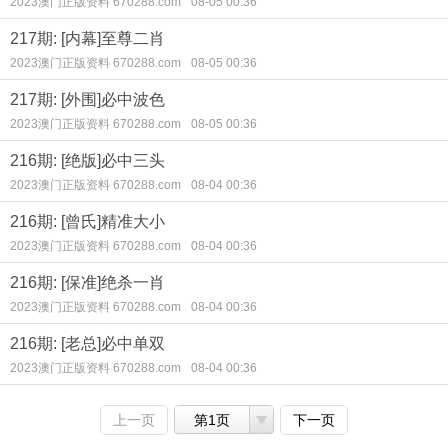
2023澳门正版资料 670288.com
08-05 00:36
217期: [内幕]至尊二肖
2023澳门正版资料 670288.com
08-05 00:36
217期: [外围]必中波色
2023澳门正版资料 670288.com
08-05 00:36
216期: [绝版]必中三头
2023澳门正版资料 670288.com
08-04 00:36
216期: [曾氏]精准大小
2023澳门正版资料 670288.com
08-04 00:36
216期: [保准]绝杀一肖
2023澳门正版资料 670288.com
08-04 00:36
216期: [老总]必中单双
2023澳门正版资料 670288.com
08-04 00:36
上一页
第1页
下一页