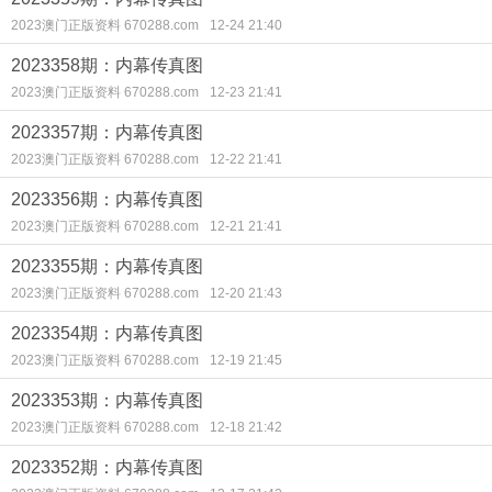
2023澳门正版资料 670288.com
12-24 21:40
2023358期：内幕传真图
2023澳门正版资料 670288.com
12-23 21:41
2023357期：内幕传真图
2023澳门正版资料 670288.com
12-22 21:41
2023356期：内幕传真图
2023澳门正版资料 670288.com
12-21 21:41
2023355期：内幕传真图
2023澳门正版资料 670288.com
12-20 21:43
2023354期：内幕传真图
2023澳门正版资料 670288.com
12-19 21:45
2023353期：内幕传真图
2023澳门正版资料 670288.com
12-18 21:42
2023352期：内幕传真图