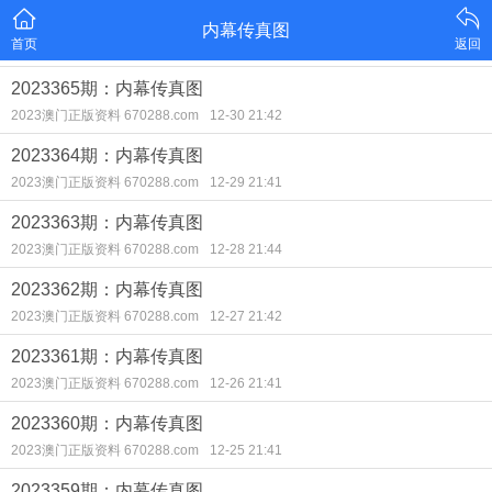
内幕传真图
首页
返回
2023365期：内幕传真图
2023澳门正版资料 670288.com
12-30 21:42
2023364期：内幕传真图
2023澳门正版资料 670288.com
12-29 21:41
2023363期：内幕传真图
2023澳门正版资料 670288.com
12-28 21:44
2023362期：内幕传真图
2023澳门正版资料 670288.com
12-27 21:42
2023361期：内幕传真图
2023澳门正版资料 670288.com
12-26 21:41
2023360期：内幕传真图
2023澳门正版资料 670288.com
12-25 21:41
2023359期：内幕传真图