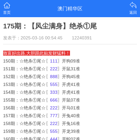
澳门精华区
首页
返回
175期：【风尘满身】绝杀①尾
发表于：2025-03-16 00:54:45
12240391
致富好出路,大胆跟此贴发财猛料！
150期：☆绝杀①尾☆〖
111
〗开狗09准
151期：☆绝杀①尾☆〖
222
〗开鼠31准
152期：☆绝杀①尾☆〖
888
〗开狗45准
153期：☆绝杀①尾☆〖
555
〗开虎41准
154期：☆绝杀①尾☆〖
333
〗开虎41准
155期：☆绝杀①尾☆〖
666
〗开鼠07准
156期：☆绝杀①尾☆〖
222
〗开马01准
157期：☆绝杀①尾☆〖
777
〗开兔40准
158期：☆绝杀①尾☆〖
222
〗开兔16准
159期：☆绝杀①尾☆〖
555
〗开龙39准
160期：☆绝杀①尾☆〖
444
〗开蛇02准